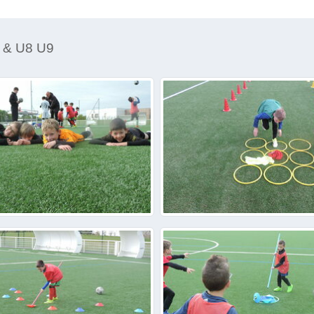
 & U8 U9