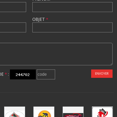
OBJET
*
DE
*
:
ENVOYER