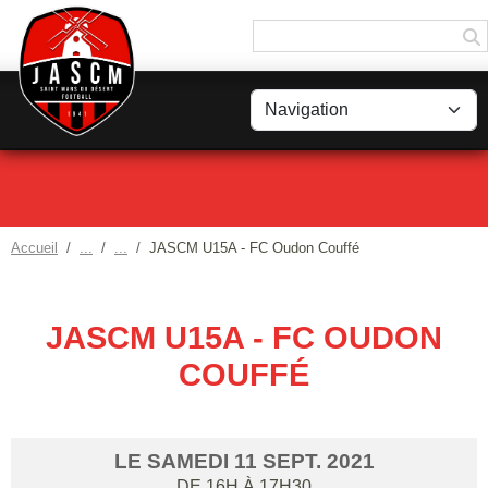
Panneau de gestion des cookies
Accueil
JASCM U15A - FC Oudon Couffé
JASCM U15A - FC OUDON
COUFFÉ
LE
SAMEDI
11
SEPT.
2021
DE 16H À 17H30